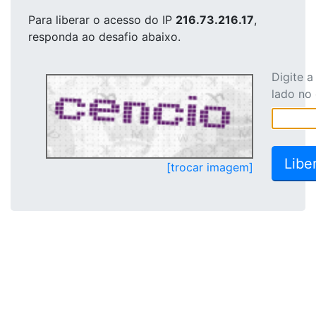
Para liberar o acesso
do IP
216.73.216.17
,
responda ao desafio abaixo.
Digite 
lado no
[trocar imagem]