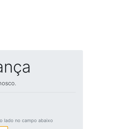
ança
nosco.
ao lado no campo abaixo