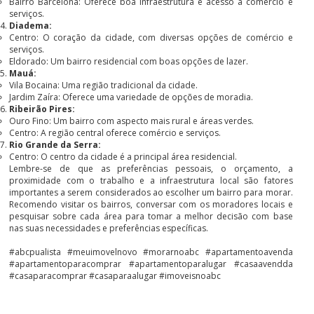
Bairro Barcelona: Oferece boa infraestrutura e acesso a comércio e
serviços.
Diadema:
Centro: O coração da cidade, com diversas opções de comércio e
serviços.
Eldorado: Um bairro residencial com boas opções de lazer.
Mauá:
Vila Bocaina: Uma região tradicional da cidade.
Jardim Zaíra: Oferece uma variedade de opções de moradia.
Ribeirão Pires:
Ouro Fino: Um bairro com aspecto mais rural e áreas verdes.
Centro: A região central oferece comércio e serviços.
Rio Grande da Serra:
Centro: O centro da cidade é a principal área residencial.
Lembre-se de que as preferências pessoais, o orçamento, a
proximidade com o trabalho e a infraestrutura local são fatores
importantes a serem considerados ao escolher um bairro para morar.
Recomendo visitar os bairros, conversar com os moradores locais e
pesquisar sobre cada área para tomar a melhor decisão com base
nas suas necessidades e preferências específicas.
#abcpualista #meuimovelnovo #morarnoabc #apartamentoavenda
#apartamentoparacomprar #apartamentoparalugar #casaavendda
#casaparacomprar #casaparaalugar #imoveisnoabc