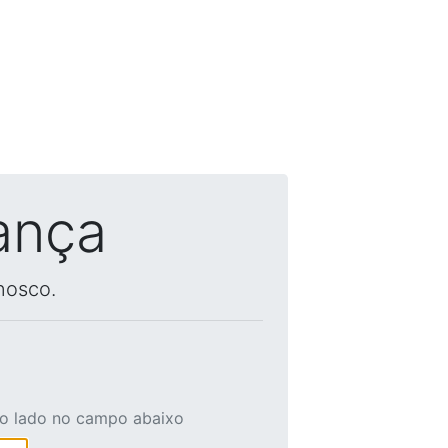
ança
nosco.
ao lado no campo abaixo