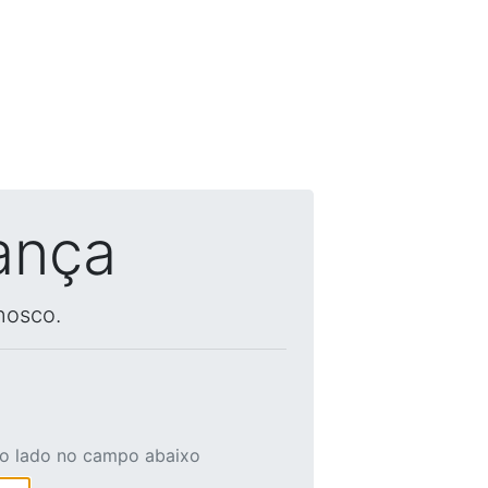
ança
nosco.
ao lado no campo abaixo