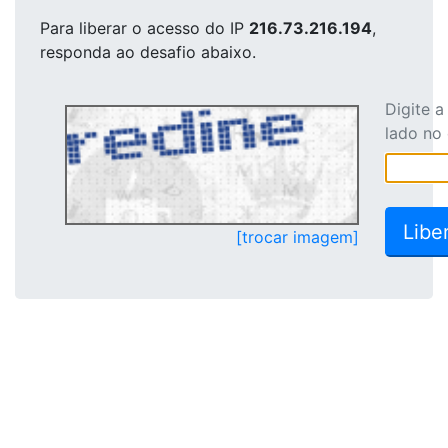
Para liberar o acesso
do IP
216.73.216.194
,
responda ao desafio abaixo.
Digite 
lado no
[trocar imagem]