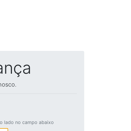
ança
nosco.
ao lado no campo abaixo